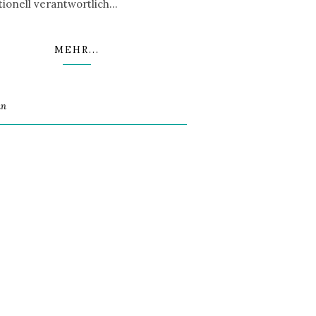
ionell verantwortlich…
MEHR...
an