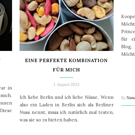
Koop
Möcht
Princ
für e
Blog,
Möcht
N
EINE PERFEKTE KOMBINATION
FÜR MICH
1. August 2023
ar in
 mich.
Ich liebe Berlin und ich liebe Nüsse. Wenn
By
Nan
önnen
also ein Laden in Berlin sich als Berliner
Diese
Nuss nennt, muss ich natürlich mal testen,
was sie so zu bieten haben.