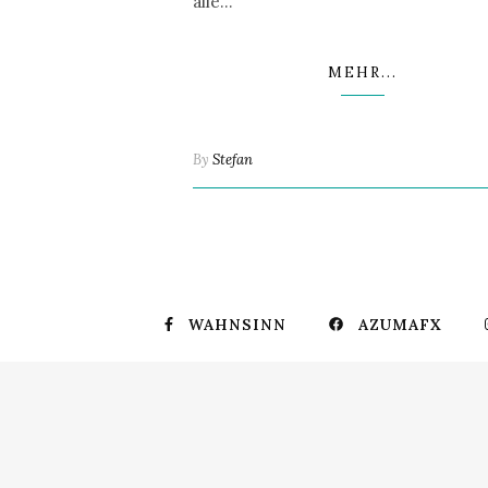
alle…
MEHR...
By
Stefan
WAHNSINN
AZUMAFX