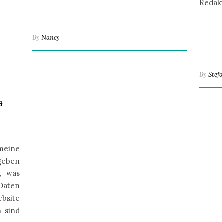
Redakt
By
Nancy
By
Stef
G
emeine
geben
, was
Daten
bsite
 sind