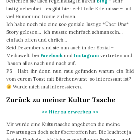
berichten sie auch regelmäßig in ihrem
Blog
– sehr
lustig nebenbei… es gibt hier echt tolle Erlebnisse – mit
viel Humor und Ironie zu lesen.
Ich habe noch nie eine soo geniale, lustige *Über Uns*
Story gelesen… ich musste mehrfach schmunzeln…
einfach offen und ehrlich…
Seid Dezember sind sie nun auch in der Sozial –
Mediawelt bei
Facebook
und
Instagram
vertreten und
bauen alles nach und nach auf.
PS : Habt ihr denn nun raus gefunden warum ein Bild
vom eurem Toast mit Bärchenwurst so interessant ist?
Würde mich mal interessieren.
Zurück zu meiner Kultur Tasche
>> Hier zu erwerben <<
Mir wurde eine Kulturtasche angeboten die meine
Erwartungen doch sehr übertroffen hat. Die leuchtet ja
fast im Dunkeln… ich liebe ausgefallenen Farben… und