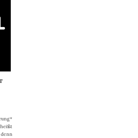
T
rung*
heißt
 denn