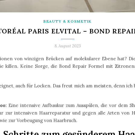
BEAUTY & KOSMETIK
L’ORÉAL PARIS ELVITAL – BOND REPAI
8. August 2023
llionen von winzigen Brücken auf molekularer Ebene hat? Di
 killen. Keine Sorge, die Bond Repair Formel mit Zitronensäu
eeignet, auch für Locken. Das freut mich am meisten, denn ich 
poo:
Eine intensive Aufbaukur zum Ausspülen, die vor dem S
r zur intensiven Haarreparatur und gegen alle Arten von 
wie zur Vorbeugung von Haarbruch.
4 Schritte zum gesünderem Haa