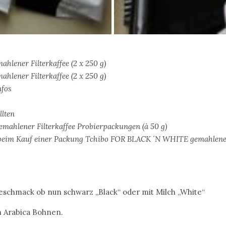
lener Filterkaffee (2 x 250 g)
lener Filterkaffee (2 x 250 g)
nfos
llten
ahlener Filterkaffee Probierpackungen (à 50 g)
 beim Kauf einer Packung Tchibo FOR BLACK ´N WHITE gemahlener
eschmack ob nun schwarz „Black“ oder mit Milch „White“
n Arabica Bohnen.