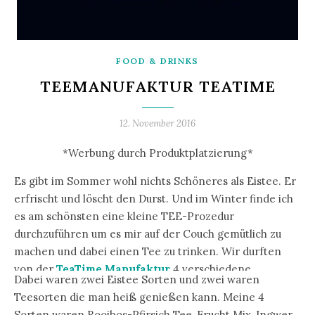
FOOD & DRINKS
TEEMANUFAKTUR TEATIME
12. November 2016
*Werbung durch Produktplatzierung*
Es gibt im Sommer wohl nichts Schöneres als Eistee. Er
erfrischt und löscht den Durst. Und im Winter finde ich
es am schönsten eine kleine TEE-Prozedur
durchzuführen um es mir auf der Couch gemütlich zu
machen und dabei einen Tee zu trinken. Wir durften
von der
TeaTime Manufaktur
4 verschiedene
Dabei waren zwei Eistee Sorten und zwei waren
Teesorten testen. Ich bedanke mich vielmals für den
Teesorten die man heiß genießen kann. Meine 4
leckeren Tee Genuss.
Sorten waren Rooibos-Pfirsich Tee, Frucht Mix, Ingwer