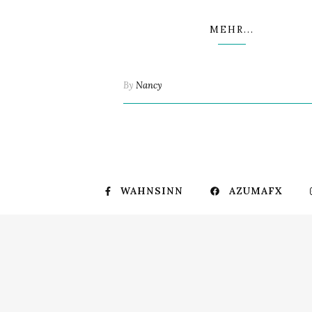
MEHR...
By
Nancy
WAHNSINN
AZUMAFX