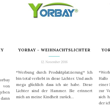
IY
YORBAY – WEIHNACHTSLICHTER
YOR
12. November 2016
*Werbung durch Produktplatzierung* Ich
*Werb
bin total verliebt in diese Lichter. Und auch
Hallo
Yorbay
mega glücklich dass ich sie habe. Diese
einer 
t von
Lichter sind der Hammer. Sie erinnert
zur V
geben
mich an meine Kindheit zurück…
sich 
s dann
der i