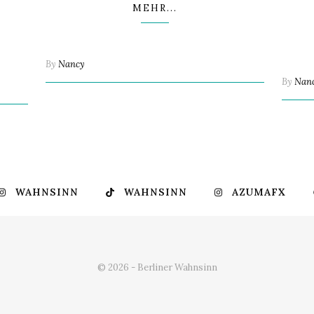
MEHR...
By
Nancy
By
Nan
WAHNSINN
WAHNSINN
AZUMAFX
© 2026 - Berliner Wahnsinn