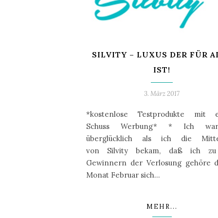
SILVITY – LUXUS DER FÜR A
IST!
3. März 2017
*kostenlose Testprodukte mit 
Schuss Werbung* * Ich wa
überglücklich als ich die Mitte
von Silvity bekam, daß ich z
Gewinnern der Verlosung gehöre d
Monat Februar sich…
MEHR...