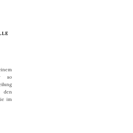
LLE
einem
r so
ilung
u den
ie im