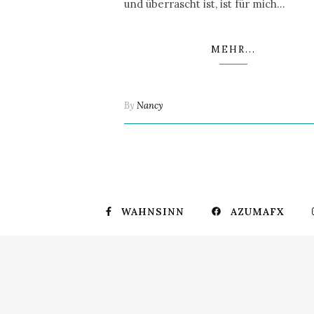
und überrascht ist, ist für mich…
MEHR...
By
Nancy
WAHNSINN
AZUMAFX