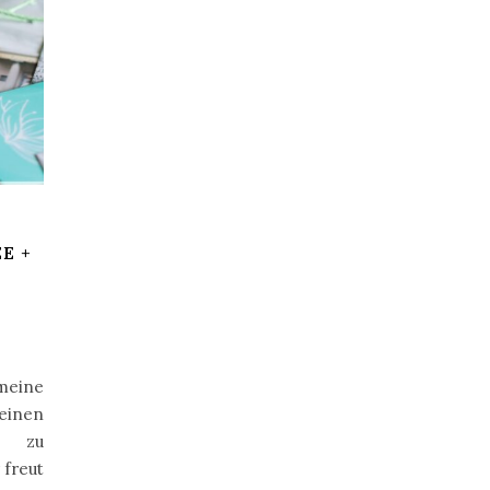
E +
 meine
einen
r zu
 freut