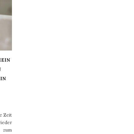
MEIN
N
IN
e Zeit
ieder
s zum