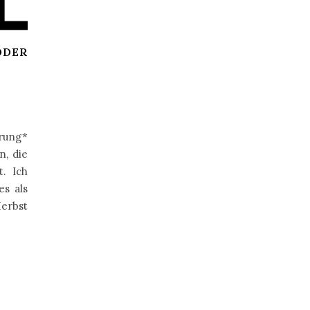
ODER
rung*
n, die
. Ich
es als
erbst