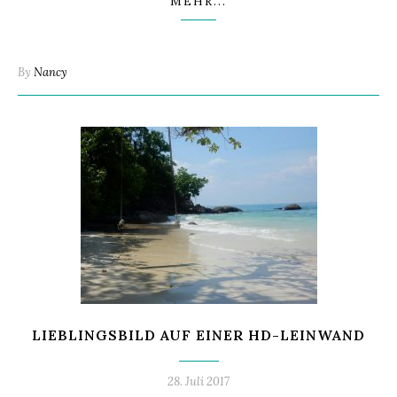
MEHR...
By
Nancy
LIEBLINGSBILD AUF EINER HD-LEINWAND
28. Juli 2017