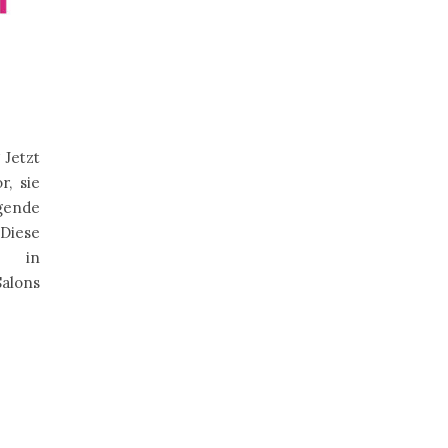
 Jetzt
r, sie
gende
iese
r in
alons