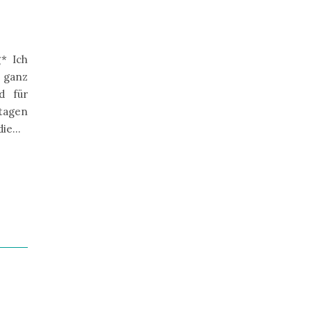
* Ich
 ganz
d für
rtagen
 die…