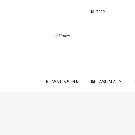
MEHR...
By
Nancy
WAHNSINN
AZUMAFX