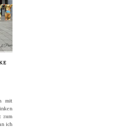
RKE
h mit
inken
z zum
nn ich